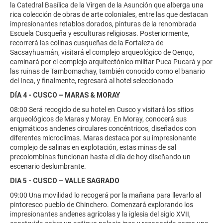
la Catedral Basílica de la Virgen de la Asunción que alberga una
rica colección de obras de arte coloniales, entre las que destacan
impresionantes retablos dorados, pinturas de la renombrada
Escuela Cusqueña y esculturas religiosas. Posteriormente,
recorrerá las colinas cusqueñas de la Fortaleza de
Sacsayhuamán, visitará el complejo arqueológico de Qenqo,
caminará por el complejo arquitectónico militar Puca Pucará y por
las ruinas de Tambomachay, también conocido como el banario
del Inca, y finalmente, regresará al hotel seleccionado
DÍA 4 - CUSCO – MARAS & MORAY
08:00 Será recogido de su hotel en Cusco y visitará los sitios
arqueológicos de Maras y Moray. En Moray, conocerá sus
enigmáticos andenes circulares concéntricos, diseñados con
diferentes microclimas. Maras destaca por su impresionante
complejo de salinas en explotación, estas minas de sal
precolombinas funcionan hasta el día de hoy diseñando un
escenario deslumbrante.
DIA 5 - CUSCO – VALLE SAGRADO
09:00 Una movilidad lo recogerá por la mañana para llevarlo al
pintoresco pueblo de Chinchero. Comenzará explorando los
impresionantes andenes agrícolas y la iglesia del siglo XVII,