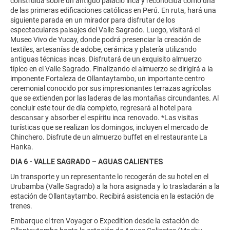
construida sobre un antiguo palacio inca y reconocida como una
de las primeras edificaciones católicas en Perú. En ruta, hará una
siguiente parada en un mirador para disfrutar de los
espectaculares paisajes del Valle Sagrado. Luego, visitará el
Museo Vivo de Yucay, donde podrá presenciar la creación de
textiles, artesanías de adobe, cerámica y platería utilizando
antiguas técnicas incas. Disfrutará de un exquisito almuerzo
típico en el Valle Sagrado. Finalizando el almuerzo se dirigirá a la
imponente Fortaleza de Ollantaytambo, un importante centro
ceremonial conocido por sus impresionantes terrazas agrícolas
que se extienden por las laderas de las montañas circundantes. Al
concluir este tour de día completo, regresará al hotel para
descansar y absorber el espíritu inca renovado. *Las visitas
turísticas que se realizan los domingos, incluyen el mercado de
Chinchero. Disfrute de un almuerzo buffet en el restaurante La
Hanka.
DIA 6 - VALLE SAGRADO – AGUAS CALIENTES
Un transporte y un representante lo recogerán de su hotel en el
Urubamba (Valle Sagrado) a la hora asignada y lo trasladarán a la
estación de Ollantaytambo. Recibirá asistencia en la estación de
trenes.
Embarque el tren Voyager o Expedition desde la estación de