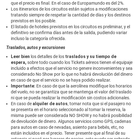
que el precio es final. En el caso de Europamundo es del 2%.
Los itinerarios de los circuitos están sujetos a modificaciones
tratando siempre de respetar la cantidad de días y los destinos
previstos en los posible.
El listado de hoteles previstos en los circuitos es preliminar, y el
definitivo se confirma días antes de la salida, pudiendo variar
incluso la categoría ofrecida.
Traslados, autos y excursiones
Leer bien
los detalles de los
traslados y su tiempo de
espera,
sobre todo cuando los Tickets aéreos tienen el equipaje
incluido a efectos que el servicio no genere inconvenientes y sea
considerado No Show por lo que no habrá devolución del dinero
en caso de que el servicio no se haya podido realizar.
Importante:
En caso de que la aerolínea modifique los horarios
del vuelo, no se garantiza que se mantenga el valor del traslado
ni que se pueda realizar la modificación sin costos adicionales.
En caso de
alquiler de autos
, tomar nota que si el pasajero no
se presenta en el horario seleccionado al tomar la reserva, la
misma puede ser considerada NO SHOW y no habrá posibilidad
de devolución de dinero. Algunos servicios como GPS, cadenas
para autos en caso de nevadas, asiento para bebés, etc, no
están incluidos en el precio. Tener presente que al final de su