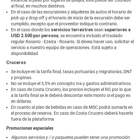
estancia si pasó por lugares de peajes, este puede ser cobrado
al final, en muchos destinos.
En el caso de las excursiones y alquileres de autos el horario de
pick up y drop off y el horario de inicio de la excursión debe ser
cumplido, excepto que el proveedor indique lo contrario.
En el caso donde los
servicios terrestres
sean
superiores a
USD 2.500 por persona
, se encuentra incluido el traslado
regular Rosario - Ezeiza - Rosario. Si desea hacer uso, solicitar el
servicio a nuestro equipo de operaciones. Está sujeto a
disponibilidad.
Cruceros
Se incluye en la tarifa final, tasas portuarias y migratorias, DNT
y propinas.
No se incluye el 3,5% en concepto Iva y gastos administrativos.
En caso de Costa Crucero, los precios incluyen el RG por lo que
a la tarifa final se le deberá descontar este monto si el pago es
en dólares.
En cuanto al plan de bebidas en caso de MSC podrá sumarla en
el proceso de reserva. En caso de Costa Crucero deberá hacerlo
fuera de la plataforma
Promociones especiales
Algunos servicios y / o paquetes pueden tener una promoción