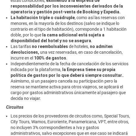
estas condiciones,
eximiendo a la empresa de
responsabilidad
por los inconvenientes derivados de la
operatoria y gestión post-venta de Booking y Expedia.
La habitación triple o cuádruple
, como así las reservas con
menores, en la mayoría de los destinos (salvo se indique lo
contrario en el tipo de habitación), corresponde a 1 habitación
doble, por lo que
la cama adicional está sujeta a
disponibilidad del hotel y no se asegura
.
Las tarifas
no reembolsables
de hoteles,
no admiten
devoluciones,
una vez reservadas, en caso de cancelación,
incurre en el
100% de gastos
.
Independientemente de la fecha de cancelación de los servicios
indicada por la plataforma,
la Empresa tiene su propia
política de gastos por lo que deberá siempre consultar.
.
Asimismo, si un pasajero cancela su participación pero la
reserva se mantiene activa para otros viajeros, se aplicará el
cargo por gastos administrativos únicamente al pasajero que
decida no viajar.
Circuitos
Los precios de los proveedores de circuitos como, Special Tours,
City Tours, Wamos, Euroriente, Panamericana, VPT, entre otros,
no incluyen 3% correspondientes a Iva y gastos
administrativos, salvo excepciones que en ese caso se indicará