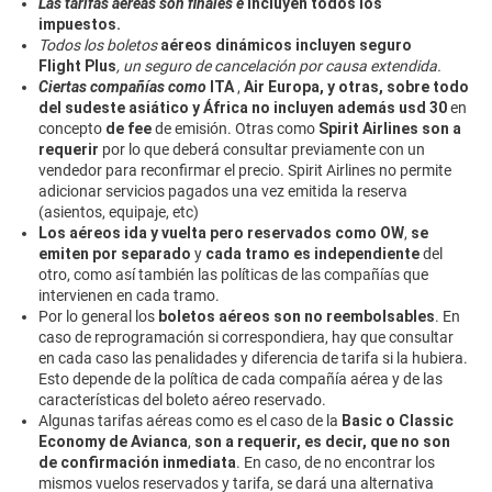
Las tarifas aéreas son finales e
incluyen todos los
impuestos.
Todos los boletos
aéreos dinámicos incluyen seguro
Flight Plus
, un seguro de cancelación por causa extendida.
Ciertas compañías como
ITA
,
Air Europa, y otras, sobre todo
del sudeste asiático y África
no incluyen además usd 30
en
concepto
de fee
de emisión. Otras como
Spirit Airlines son a
requerir
por lo que deberá consultar previamente con un
vendedor para reconfirmar el precio. Spirit Airlines no permite
adicionar servicios pagados una vez emitida la reserva
(asientos, equipaje, etc)
Los aéreos ida y vuelta pero reservados como OW
,
se
emiten por separado
y
cada tramo es independiente
del
otro, como así también las políticas de las compañías que
intervienen en cada tramo.
Por lo general los
boletos aéreos son no reembolsables
. En
caso de reprogramación si correspondiera, hay que consultar
en cada caso las penalidades y diferencia de tarifa si la hubiera.
Esto depende de la política de cada compañía aérea y de las
características del boleto aéreo reservado.
Algunas tarifas aéreas como es el caso de la
Basic o Classic
Economy de Avianca
,
son a requerir, es decir, que no son
de confirmación inmediata
. En caso, de no encontrar los
mismos vuelos reservados y tarifa, se dará una alternativa