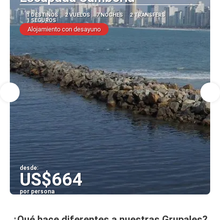
1 DESTINOS
2 VUELOS
7 NOCHES
2 TRANSFERS
1 SEGUROS
Alojamiento con desayuno
desde:
US$664
por persona
Ver
¿Qué hace diferentes a nuestras Grupales?