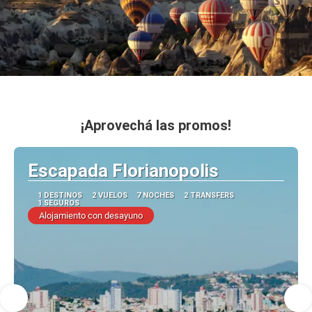
¡Aprovechá las promos!
Escapada Florianopolis
1 DESTINOS
2 VUELOS
7 NOCHES
2 TRANSFERS
1 SEGUROS
Alojamiento con desayuno