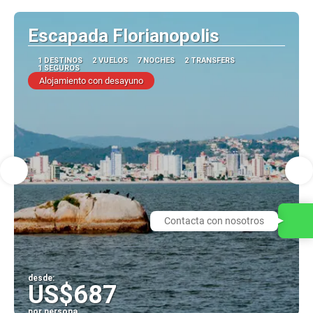
Escapada Florianopolis
1 DESTINOS
2 VUELOS
7 NOCHES
2 TRANSFERS
1 SEGUROS
Alojamiento con desayuno
Contacta con nosotros
desde:
US$687
por persona