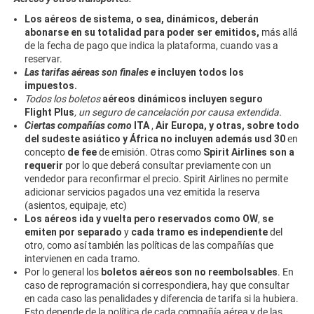
Los aéreos de sistema, o sea, dinámicos, deberán
abonarse en su totalidad para poder ser emitidos,
más allá
de la fecha de pago que indica la plataforma, cuando vas a
reservar.
Las tarifas aéreas son finales e
incluyen todos los
impuestos.
Todos los boletos
aéreos dinámicos incluyen seguro
Flight Plus
, un seguro de cancelación por causa extendida.
Ciertas compañías como
ITA
,
Air Europa, y otras, sobre todo
del sudeste asiático y África
no incluyen además usd 30
en
concepto
de fee
de emisión. Otras como
Spirit Airlines son a
requerir
por lo que deberá consultar previamente con un
vendedor para reconfirmar el precio. Spirit Airlines no permite
adicionar servicios pagados una vez emitida la reserva
(asientos, equipaje, etc)
Los aéreos ida y vuelta pero reservados como OW
,
se
emiten por separado
y
cada tramo es independiente
del
otro, como así también las políticas de las compañías que
intervienen en cada tramo.
Por lo general los
boletos aéreos son no reembolsables
. En
caso de reprogramación si correspondiera, hay que consultar
en cada caso las penalidades y diferencia de tarifa si la hubiera.
Esto depende de la política de cada compañía aérea y de las