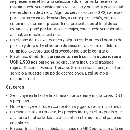
se presenta en el horario seleccionado al tomar la reserva, la
misma puede ser considerada NO SHOW y no habrá posibilidad
de devolución de dinero. Algunos servicios como GPS, cadenas
para autos en caso de nevadas, asiento para bebés, etc, no
están incluidos en el precio. Tener presente que al final de su
estancia si pasó por lugares de peajes, este puede ser cobrado
al final, en muchos destinos.
En el caso de las excursiones y alquileres de autos el horario de
pick up y drop off y el horario de inicio de la excursión debe ser
cumplido, excepto que el proveedor indique lo contrario.
En el caso donde los
servicios terrestres
sean
superiores a
USD 2.500 por persona
, se encuentra incluido el traslado
regular Rosario - Ezeiza - Rosario. Si desea hacer uso, solicitar el
servicio a nuestro equipo de operaciones. Está sujeto a
disponibilidad.
Cruceros
Se incluye en la tarifa final, tasas portuarias y migratorias, DNT
y propinas.
No se incluye el 3,5% en concepto Iva y gastos administrativos.
En caso de Costa Crucero, los precios incluyen el RG por lo que
a la tarifa final se le deberá descontar este monto si el pago es
en dólares.
En cuanto al plan de bebidas en caso de MSC podrá sumarla en