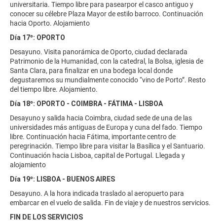
universitaria. Tiempo libre para pasearpor el casco antiguo y
conocer su célebre Plaza Mayor de estilo barroco. Continuación
hacia Oporto. Alojamiento
Día 17º: OPORTO
Desayuno. Visita panorámica de Oporto, ciudad declarada
Patrimonio de la Humanidad, con la catedral, la Bolsa, iglesia de
Santa Clara, para finalizar en una bodega local donde
degustaremos su mundialmente conocido “vino de Porto”. Resto
del tiempo libre. Alojamiento.
Día 18º: OPORTO - COIMBRA - FÁTIMA - LISBOA
Desayuno y salida hacia Coimbra, ciudad sede de una de las
universidades más antiguas de Europa y cuna del fado. Tiempo
libre. Continuación hacia Fátima, importante centro de
peregrinación. Tiempo libre para visitar la Basílica y el Santuario.
Continuación hacia Lisboa, capital de Portugal. Llegada y
alojamiento
Día 19º: LISBOA - BUENOS AIRES
Desayuno. A la hora indicada traslado al aeropuerto para
embarcar en el vuelo de salida. Fin de viaje y de nuestros servicios.
FIN DE LOS SERVICIOS