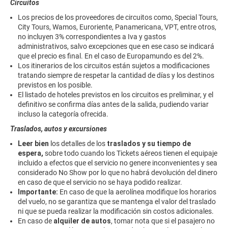
Circuitos
Los precios de los proveedores de circuitos como, Special Tours,
City Tours, Wamos, Euroriente, Panamericana, VPT, entre otros,
no incluyen 3% correspondientes a Iva y gastos
administrativos, salvo excepciones que en ese caso se indicará
que el precio es final. En el caso de Europamundo es del 2%.
Los itinerarios de los circuitos están sujetos a modificaciones
tratando siempre de respetar la cantidad de días y los destinos
previstos en los posible.
El listado de hoteles previstos en los circuitos es preliminar, y el
definitivo se confirma días antes de la salida, pudiendo variar
incluso la categoría ofrecida.
Traslados, autos y excursiones
Leer bien
los detalles de los
traslados y su tiempo de
espera,
sobre todo cuando los Tickets aéreos tienen el equipaje
incluido a efectos que el servicio no genere inconvenientes y sea
considerado No Show por lo que no habrá devolución del dinero
en caso de que el servicio no se haya podido realizar.
Importante:
En caso de que la aerolínea modifique los horarios
del vuelo, no se garantiza que se mantenga el valor del traslado
ni que se pueda realizar la modificación sin costos adicionales.
En caso de
alquiler de autos
, tomar nota que si el pasajero no