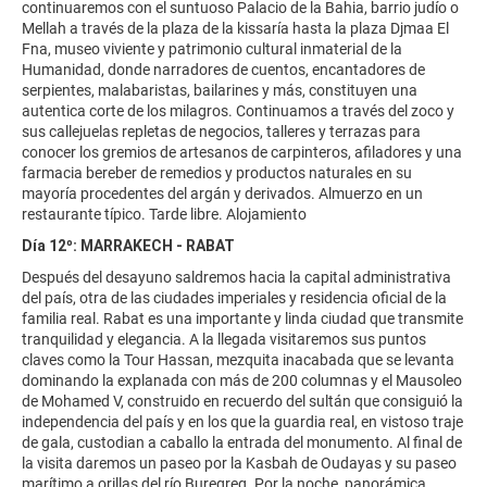
continuaremos con el suntuoso Palacio de la Bahia, barrio judío o
Mellah a través de la plaza de la kissaría hasta la plaza Djmaa El
Fna, museo viviente y patrimonio cultural inmaterial de la
Humanidad, donde narradores de cuentos, encantadores de
serpientes, malabaristas, bailarines y más, constituyen una
autentica corte de los milagros. Continuamos a través del zoco y
sus callejuelas repletas de negocios, talleres y terrazas para
conocer los gremios de artesanos de carpinteros, afiladores y una
farmacia bereber de remedios y productos naturales en su
mayoría procedentes del argán y derivados. Almuerzo en un
restaurante típico. Tarde libre. Alojamiento
Día 12º: MARRAKECH - RABAT
Después del desayuno saldremos hacia la capital administrativa
del país, otra de las ciudades imperiales y residencia oficial de la
familia real. Rabat es una importante y linda ciudad que transmite
tranquilidad y elegancia. A la llegada visitaremos sus puntos
claves como la Tour Hassan, mezquita inacabada que se levanta
dominando la explanada con más de 200 columnas y el Mausoleo
de Mohamed V, construido en recuerdo del sultán que consiguió la
independencia del país y en los que la guardia real, en vistoso traje
de gala, custodian a caballo la entrada del monumento. Al final de
la visita daremos un paseo por la Kasbah de Oudayas y su paseo
marítimo a orillas del río Buregreg. Por la noche, panorámica