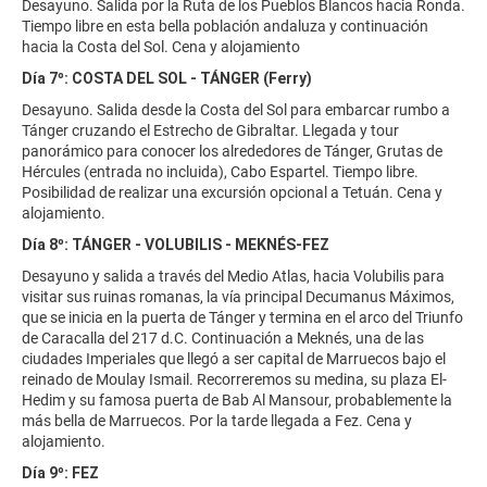
Desayuno. Salida por la Ruta de los Pueblos Blancos hacia Ronda.
Tiempo libre en esta bella población andaluza y continuación
hacia la Costa del Sol. Cena y alojamiento
Día 7º: COSTA DEL SOL - TÁNGER (Ferry)
Desayuno. Salida desde la Costa del Sol para embarcar rumbo a
Tánger cruzando el Estrecho de Gibraltar. Llegada y tour
panorámico para conocer los alrededores de Tánger, Grutas de
Hércules (entrada no incluida), Cabo Espartel. Tiempo libre.
Posibilidad de realizar una excursión opcional a Tetuán. Cena y
alojamiento.
Día 8º: TÁNGER - VOLUBILIS - MEKNÉS-FEZ
Desayuno y salida a través del Medio Atlas, hacia Volubilis para
visitar sus ruinas romanas, la vía principal Decumanus Máximos,
que se inicia en la puerta de Tánger y termina en el arco del Triunfo
de Caracalla del 217 d.C. Continuación a Meknés, una de las
ciudades Imperiales que llegó a ser capital de Marruecos bajo el
reinado de Moulay Ismail. Recorreremos su medina, su plaza El-
Hedim y su famosa puerta de Bab Al Mansour, probablemente la
más bella de Marruecos. Por la tarde llegada a Fez. Cena y
alojamiento.
Día 9º: FEZ