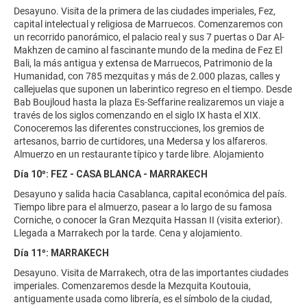
Desayuno. Visita de la primera de las ciudades imperiales, Fez,
capital intelectual y religiosa de Marruecos. Comenzaremos con
un recorrido panorámico, el palacio real y sus 7 puertas o Dar Al-
Makhzen de camino al fascinante mundo de la medina de Fez El
Bali, la más antigua y extensa de Marruecos, Patrimonio de la
Humanidad, con 785 mezquitas y más de 2.000 plazas, calles y
callejuelas que suponen un laberintico regreso en el tiempo. Desde
Bab Boujloud hasta la plaza Es-Seffarine realizaremos un viaje a
través de los siglos comenzando en el siglo IX hasta el XIX.
Conoceremos las diferentes construcciones, los gremios de
artesanos, barrio de curtidores, una Medersa y los alfareros.
Almuerzo en un restaurante típico y tarde libre. Alojamiento
Día 10º: FEZ - CASA BLANCA - MARRAKECH
Desayuno y salida hacia Casablanca, capital económica del país.
Tiempo libre para el almuerzo, pasear a lo largo de su famosa
Corniche, o conocer la Gran Mezquita Hassan II (visita exterior).
Llegada a Marrakech por la tarde. Cena y alojamiento.
Día 11º: MARRAKECH
Desayuno. Visita de Marrakech, otra de las importantes ciudades
imperiales. Comenzaremos desde la Mezquita Koutouia,
antiguamente usada como librería, es el símbolo de la ciudad,