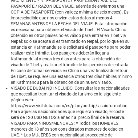
NACIMIENTO / Nº PASAPORTE / PROFESION / VALIDEZ
PASAPORTE / RAZON DEL VIAJE, además de enviarnos una
COPIA DE PASAPORTE (con validez mínima de seis meses). Es
imprescindible que nos envíen estos datos al menos 4
SEMANAS ANTES DE LA FECHA DEL VIAJE. Esta información
es necesaria para obtener el visado de Tibet . El Visado Chino
obtenido en otros países no es válido para entrar en Tibet via
Nepal; solo se acepta si es tramitado en Nepal, por lo que en su
estancia en Kathmandu se le solicitará el pasaporte para poder
realizar este trámite. Los pasajeros deberán llegar a
Kathmandu al menos tres días antes para la obtención del
visado de Tibet y realizar el trámite de los permisos de entrada.
En caso de tomar servicios en China una vez finalizado el tour
de Tibet, se requiere una estancia otros tres días hábiles mínimo
en Kathmandu para la obtención de un nuevo visado.
VISADO DE DUBAI NO INCLUIDO. Consultar las nacionalidades
que necesitan tramitar el visado de turismo en la siguiente
página web:
https://www.visitdubai.com/es/planyourtrip/visainformation.
Para aquellas nacionalidades que requieran visado, el coste
será de 120 USD NETOS a añadir al precio final de la reserva.
VISADO PARA NIÑOS/MENORES : * Todos los HOMBRES
menores de 18 años son considerados menores de edad en
UAE. * Las MUJERES con nacionalidad procedente de