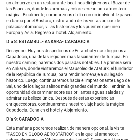
un almuerzo en un restaurante local, nos dirigiremos al Bazar de
las Especias, donde los aromas y colores crean una atmósfera
mágica. Finalmente, coronaremos el día con un inolvidable paseo
en barco por el Bósforo, disfrutando de las vistas únicas de
palacios otomanos, villas históricas y los puentes que unen
Europa y Asia. Regreso al hotel. Alojamiento.
Día 8: ESTAMBUL- ANKARA- CAPADOCIA
Desayuno. Hoy nos despedimos de Estambul y nos dirigimos a
Capadocia, una de las regiones más fascinantes de Turquía. En
nuestro camino, haremos dos paradas notables. La primera será
en Ankara, donde visitaremos el Mausoleo de Atatürk, el fundador
de la República de Turquía, para rendir homenaje a su legado
histórico. Luego, continuaremos hacia el impresionante Lago de
Sal, uno de los lagos salinos más grandes del mundo. Tendrán la
oportunidad de caminar sobre sus brillantes aguas saladas y
admirar su belleza única. Después de estas experiencias
enriquecedoras, continuaremos nuestro viaje hacia la mágica
Capadocia. Cena en el hotel y Alojamiento.
Día 9: CAPADOCIA
Esta mañana podremos realizar, de manera opcional, la visita
"PASEO EN GLOBO AEROSTÁTICO", en la que, al amanecer,