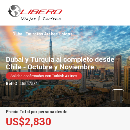
Dubai, Emiratos Arabes Unidos
Dubai y Turquia al completo desde
Chile - Octubre y Noviembre
Salidas confirmadas con Turkish Airlines
Ref ID:
46557531
Precio Total por persona desde:
US$2,830