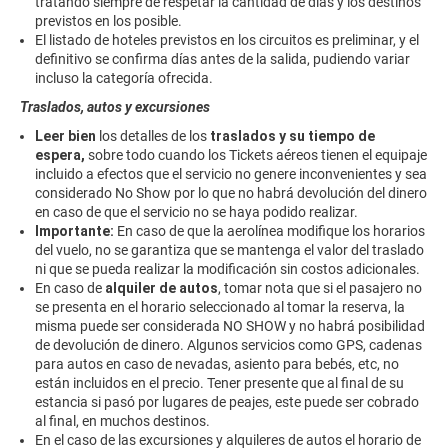
tratando siempre de respetar la cantidad de días y los destinos
previstos en los posible.
El listado de hoteles previstos en los circuitos es preliminar, y el
definitivo se confirma días antes de la salida, pudiendo variar
incluso la categoría ofrecida.
Traslados, autos y excursiones
Leer bien
los detalles de los
traslados y su tiempo de
espera,
sobre todo cuando los Tickets aéreos tienen el equipaje
incluido a efectos que el servicio no genere inconvenientes y sea
considerado No Show por lo que no habrá devolución del dinero
en caso de que el servicio no se haya podido realizar.
Importante:
En caso de que la aerolínea modifique los horarios
del vuelo, no se garantiza que se mantenga el valor del traslado
ni que se pueda realizar la modificación sin costos adicionales.
En caso de
alquiler de autos
, tomar nota que si el pasajero no
se presenta en el horario seleccionado al tomar la reserva, la
misma puede ser considerada NO SHOW y no habrá posibilidad
de devolución de dinero. Algunos servicios como GPS, cadenas
para autos en caso de nevadas, asiento para bebés, etc, no
están incluidos en el precio. Tener presente que al final de su
estancia si pasó por lugares de peajes, este puede ser cobrado
al final, en muchos destinos.
En el caso de las excursiones y alquileres de autos el horario de