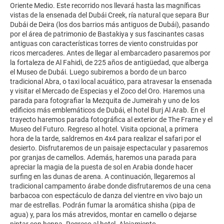
Oriente Medio. Este recorrido nos llevará hasta las magníficas
vistas de la ensenada del Dubái Creek, ría natural que separa Bur
Dubái de Deira (los dos barrios más antiguos de Dubái), pasando
por el área de patrimonio de Bastakiya y sus fascinantes casas
antiguas con características torres de viento construidas por
ricos mercaderes. Antes de llegar al embarcadero pasaremos por
la fortaleza de Al Fahidi, de 225 años de antigüedad, que alberga
el Museo de Dubái. Luego subiremos a bordo de un barco
tradicional Abra, o taxi local acuático, para atravesar la ensenada
y visitar el Mercado de Especias y el Zoco del Oro. Haremos una
parada para fotografiar la Mezquita de Jumeirah y uno de los
edificios más emblemáticos de Dubái, el hotel Burj Al Arab. En el
trayecto haremos parada fotográfica al exterior de The Frame y el
Museo del Futuro. Regreso al hotel. Visita opcional, a primera
hora de la tarde, saldremos en 4x4 para realizar el safari por el
desierto. Disfrutaremos de un paisaje espectacular y pasaremos
por granjas de camellos. Además, haremos una parada para
apreciar la magia de la puesta de sol en Arabia donde hacer
surfing en las dunas de arena. A continuación, llegaremos al
tradicional campamento árabe donde disfrutaremos de una cena
barbacoa con espectáculo de danza del vientre en vivo bajo un
mar de estrellas. Podrán fumar la aromática shisha (pipa de
agua) y, para los más atrevidos, montar en camello o dejarse