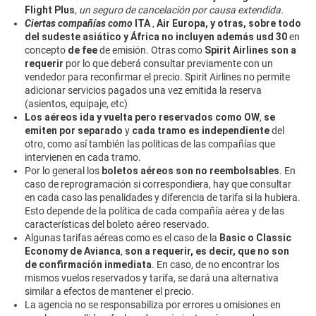
Flight Plus
, un seguro de cancelación por causa extendida.
Ciertas compañías como
ITA
,
Air Europa, y otras, sobre todo
del sudeste asiático y África
no incluyen además usd 30
en
concepto
de fee
de emisión. Otras como
Spirit Airlines son a
requerir
por lo que deberá consultar previamente con un
vendedor para reconfirmar el precio. Spirit Airlines no permite
adicionar servicios pagados una vez emitida la reserva
(asientos, equipaje, etc)
Los aéreos ida y vuelta pero reservados como OW
,
se
emiten por separado
y
cada tramo es independiente
del
otro, como así también las políticas de las compañías que
intervienen en cada tramo.
Por lo general los
boletos aéreos son no reembolsables
. En
caso de reprogramación si correspondiera, hay que consultar
en cada caso las penalidades y diferencia de tarifa si la hubiera.
Esto depende de la política de cada compañía aérea y de las
características del boleto aéreo reservado.
Algunas tarifas aéreas como es el caso de la
Basic o Classic
Economy de Avianca
,
son a requerir, es decir, que no son
de confirmación inmediata
. En caso, de no encontrar los
mismos vuelos reservados y tarifa, se dará una alternativa
similar a efectos de mantener el precio.
La agencia no se responsabiliza por errores u omisiones en