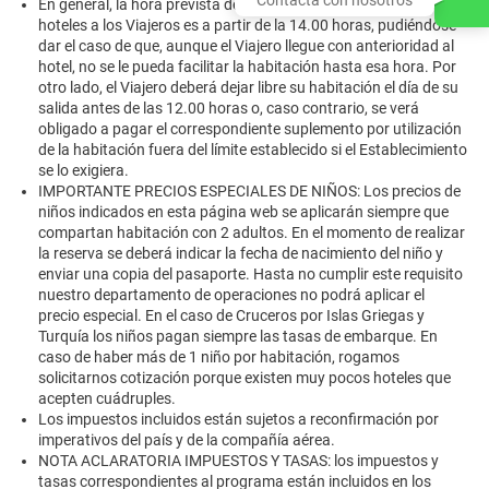
En general, la hora prevista de entrega de habitaciones de los
hoteles a los Viajeros es a partir de la 14.00 horas, pudiéndose
dar el caso de que, aunque el Viajero llegue con anterioridad al
hotel, no se le pueda facilitar la habitación hasta esa hora. Por
otro lado, el Viajero deberá dejar libre su habitación el día de su
salida antes de las 12.00 horas o, caso contrario, se verá
obligado a pagar el correspondiente suplemento por utilización
de la habitación fuera del límite establecido si el Establecimiento
se lo exigiera.
IMPORTANTE PRECIOS ESPECIALES DE NIÑOS: Los precios de
niños indicados en esta página web se aplicarán siempre que
compartan habitación con 2 adultos. En el momento de realizar
la reserva se deberá indicar la fecha de nacimiento del niño y
enviar una copia del pasaporte. Hasta no cumplir este requisito
nuestro departamento de operaciones no podrá aplicar el
precio especial. En el caso de Cruceros por Islas Griegas y
Turquía los niños pagan siempre las tasas de embarque. En
caso de haber más de 1 niño por habitación, rogamos
solicitarnos cotización porque existen muy pocos hoteles que
acepten cuádruples.
Los impuestos incluidos están sujetos a reconfirmación por
imperativos del país y de la compañía aérea.
NOTA ACLARATORIA IMPUESTOS Y TASAS: los impuestos y
tasas correspondientes al programa están incluidos en los