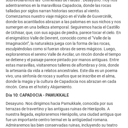
sobrevolaremos las "Chimeneas de Hadas". Desayuno. Hoy nos
adentraremos en la maravillosa Capadocia, donde las rocas
talladas por siglos narran historias secretas al viento.
Comenzamos nuestro viaje mágico en el Valle de Guvercinlik,
donde los acantilados abrazan a las palomas en sus nichos y nos
sumergen en una belleza atemporal. Seguiremos hacia el Castillo
de Uchisar, que, con sus agujas de piedra, parece tocar el cielo. En
el enigmático Valle de Devrent, conocido como el “Valle de la
Imaginación”, la naturaleza juega con la forma de las rocas,
esculpiéndolas como si fueran obras de seres mágicos. Luego,
exploraremos el sereno Valle de Avcilar, un rincón donde el tiempo
se detiene y el paisaje parece pintado por manos antiguas. Entre
estas maravillas, visitaremos talleres de alfombras y ónix, donde
la artesanía da vida a relatos ancestrales. Este día es un poema
vivo, una sinfonía de rocas y sueños que se inscribe en el alma,
donde la magia y la cultura de Capadocia nos abrazan en cada
rincón. Cena en el hotel y Alojamiento.
Día 10: CAPADOCIA - PAMUKKALE
Desayuno. Nos dirigimos hacia Pamukkale, conocida por sus
terrazas de travertino y las antiguas ruinas de Hierápolis. A
nuestra llegada, exploraremos Hierápolis, una ciudad antigua que
fue un importante centro termal en la antigüedad romana.
Admiraremos las bien conservadas ruinas, incluyendo su teatro