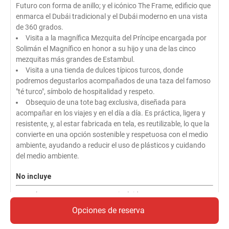
Futuro con forma de anillo; y el icónico The Frame, edificio que
enmarca el Dubái tradicional y el Dubái moderno en una vista
de 360 grados.
Visita a la magnífica Mezquita del Príncipe encargada por
Solimán el Magnífico en honor a su hijo y una de las cinco
mezquitas más grandes de Estambul.
Visita a una tienda de dulces típicos turcos, donde
podremos degustarlos acompañados de una taza del famoso
"té turco", símbolo de hospitalidad y respeto.
Obsequio de una tote bag exclusiva, diseñada para
acompañar en los viajes y en el día a día. Es práctica, ligera y
resistente, y, al estar fabricada en tela, es reutilizable, lo que la
convierte en una opción sostenible y respetuosa con el medio
ambiente, ayudando a reducir el uso de plásticos y cuidando
del medio ambiente.
No incluye
Maleteros en aeropuertos no incluidos.
Bebidas no incluidas en las comidas.
Opciones de reserva
Visado no incluido.
Tasas hoteleras no incluidas en Dubái.