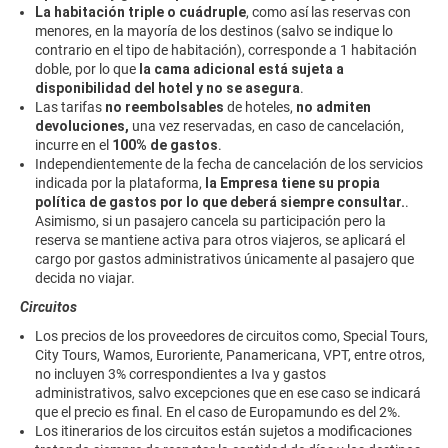
La habitación triple o cuádruple
, como así las reservas con
menores, en la mayoría de los destinos (salvo se indique lo
contrario en el tipo de habitación), corresponde a 1 habitación
doble, por lo que
la cama adicional está sujeta a
disponibilidad del hotel y no se asegura
.
Las tarifas
no reembolsables
de hoteles,
no admiten
devoluciones,
una vez reservadas, en caso de cancelación,
incurre en el
100% de gastos
.
Independientemente de la fecha de cancelación de los servicios
indicada por la plataforma,
la Empresa tiene su propia
política de gastos por lo que deberá siempre consultar.
.
Asimismo, si un pasajero cancela su participación pero la
reserva se mantiene activa para otros viajeros, se aplicará el
cargo por gastos administrativos únicamente al pasajero que
decida no viajar.
Circuitos
Los precios de los proveedores de circuitos como, Special Tours,
City Tours, Wamos, Euroriente, Panamericana, VPT, entre otros,
no incluyen 3% correspondientes a Iva y gastos
administrativos, salvo excepciones que en ese caso se indicará
que el precio es final. En el caso de Europamundo es del 2%.
Los itinerarios de los circuitos están sujetos a modificaciones