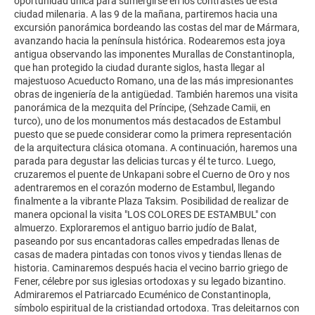
oportunidad única para sumergirse en los contrastes de esta
ciudad milenaria. A las 9 de la mañana, partiremos hacia una
excursión panorámica bordeando las costas del mar de Mármara,
avanzando hacia la península histórica. Rodearemos esta joya
antigua observando las imponentes Murallas de Constantinopla,
que han protegido la ciudad durante siglos, hasta llegar al
majestuoso Acueducto Romano, una de las más impresionantes
obras de ingeniería de la antigüedad. También haremos una visita
panorámica de la mezquita del Príncipe, (Sehzade Camii, en
turco), uno de los monumentos más destacados de Estambul
puesto que se puede considerar como la primera representación
de la arquitectura clásica otomana. A continuación, haremos una
parada para degustar las delicias turcas y él te turco. Luego,
cruzaremos el puente de Unkapani sobre el Cuerno de Oro y nos
adentraremos en el corazón moderno de Estambul, llegando
finalmente a la vibrante Plaza Taksim. Posibilidad de realizar de
manera opcional la visita "LOS COLORES DE ESTAMBUL" con
almuerzo. Exploraremos el antiguo barrio judío de Balat,
paseando por sus encantadoras calles empedradas llenas de
casas de madera pintadas con tonos vivos y tiendas llenas de
historia. Caminaremos después hacia el vecino barrio griego de
Fener, célebre por sus iglesias ortodoxas y su legado bizantino.
Admiraremos el Patriarcado Ecuménico de Constantinopla,
símbolo espiritual de la cristiandad ortodoxa. Tras deleitarnos con