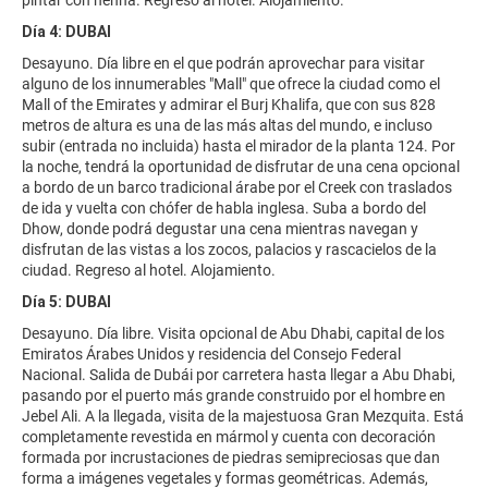
pintar con henna. Regreso al hotel. Alojamiento.
Día 4: DUBAI
Desayuno. Día libre en el que podrán aprovechar para visitar
alguno de los innumerables "Mall" que ofrece la ciudad como el
Mall of the Emirates y admirar el Burj Khalifa, que con sus 828
metros de altura es una de las más altas del mundo, e incluso
subir (entrada no incluida) hasta el mirador de la planta 124. Por
la noche, tendrá la oportunidad de disfrutar de una cena opcional
a bordo de un barco tradicional árabe por el Creek con traslados
de ida y vuelta con chófer de habla inglesa. Suba a bordo del
Dhow, donde podrá degustar una cena mientras navegan y
disfrutan de las vistas a los zocos, palacios y rascacielos de la
ciudad. Regreso al hotel. Alojamiento.
Día 5: DUBAI
Desayuno. Día libre. Visita opcional de Abu Dhabi, capital de los
Emiratos Árabes Unidos y residencia del Consejo Federal
Nacional. Salida de Dubái por carretera hasta llegar a Abu Dhabi,
pasando por el puerto más grande construido por el hombre en
Jebel Ali. A la llegada, visita de la majestuosa Gran Mezquita. Está
completamente revestida en mármol y cuenta con decoración
formada por incrustaciones de piedras semipreciosas que dan
forma a imágenes vegetales y formas geométricas. Además,