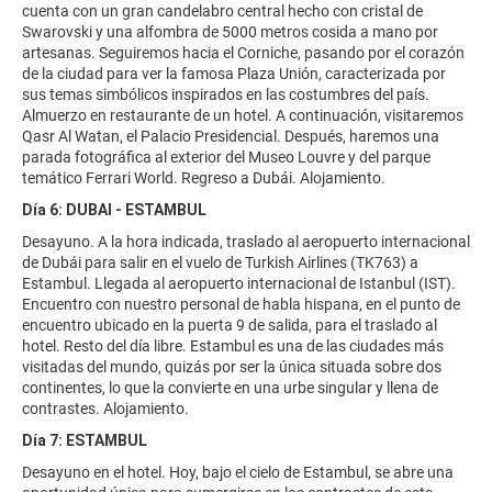
cuenta con un gran candelabro central hecho con cristal de
Swarovski y una alfombra de 5000 metros cosida a mano por
artesanas. Seguiremos hacia el Corniche, pasando por el corazón
de la ciudad para ver la famosa Plaza Unión, caracterizada por
sus temas simbólicos inspirados en las costumbres del país.
Almuerzo en restaurante de un hotel. A continuación, visitaremos
Qasr Al Watan, el Palacio Presidencial. Después, haremos una
parada fotográfica al exterior del Museo Louvre y del parque
temático Ferrari World. Regreso a Dubái. Alojamiento.
Día 6: DUBAI - ESTAMBUL
Desayuno. A la hora indicada, traslado al aeropuerto internacional
de Dubái para salir en el vuelo de Turkish Airlines (TK763) a
Estambul. Llegada al aeropuerto internacional de Istanbul (IST).
Encuentro con nuestro personal de habla hispana, en el punto de
encuentro ubicado en la puerta 9 de salida, para el traslado al
hotel. Resto del día libre. Estambul es una de las ciudades más
visitadas del mundo, quizás por ser la única situada sobre dos
continentes, lo que la convierte en una urbe singular y llena de
contrastes. Alojamiento.
Día 7: ESTAMBUL
Desayuno en el hotel. Hoy, bajo el cielo de Estambul, se abre una