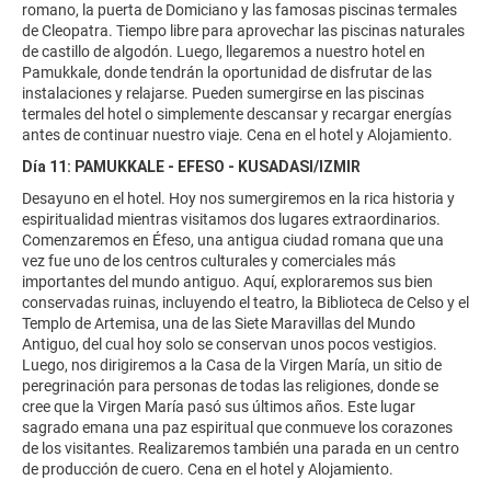
romano, la puerta de Domiciano y las famosas piscinas termales
de Cleopatra. Tiempo libre para aprovechar las piscinas naturales
de castillo de algodón. Luego, llegaremos a nuestro hotel en
Pamukkale, donde tendrán la oportunidad de disfrutar de las
instalaciones y relajarse. Pueden sumergirse en las piscinas
termales del hotel o simplemente descansar y recargar energías
antes de continuar nuestro viaje. Cena en el hotel y Alojamiento.
Día 11: PAMUKKALE - EFESO - KUSADASI/IZMIR
Desayuno en el hotel. Hoy nos sumergiremos en la rica historia y
espiritualidad mientras visitamos dos lugares extraordinarios.
Comenzaremos en Éfeso, una antigua ciudad romana que una
vez fue uno de los centros culturales y comerciales más
importantes del mundo antiguo. Aquí, exploraremos sus bien
conservadas ruinas, incluyendo el teatro, la Biblioteca de Celso y el
Templo de Artemisa, una de las Siete Maravillas del Mundo
Antiguo, del cual hoy solo se conservan unos pocos vestigios.
Luego, nos dirigiremos a la Casa de la Virgen María, un sitio de
peregrinación para personas de todas las religiones, donde se
cree que la Virgen María pasó sus últimos años. Este lugar
sagrado emana una paz espiritual que conmueve los corazones
de los visitantes. Realizaremos también una parada en un centro
de producción de cuero. Cena en el hotel y Alojamiento.