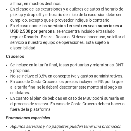
al final, en muchos destinos.
En el caso de las excursiones y alquileres de autos el horario de
pick up y drop off y el horario de inicio de la excursión debe ser
cumplido, excepto que el proveedor indique lo contrario.
En el caso donde los
servicios terrestres
sean
superiores a
USD 2.500 por persona
, se encuentra incluido el traslado
regular Rosario - Ezeiza - Rosario. Si desea hacer uso, solicitar el
servicio a nuestro equipo de operaciones. Está sujeto a
disponibilidad.
Cruceros
Se incluye en la tarifa final, tasas portuarias y migratorias, DNT
y propinas.
No se incluye el 3,5% en concepto Iva y gastos administrativos.
En caso de Costa Crucero, los precios incluyen el RG por lo que
a la tarifa final se le deberá descontar este monto si el pago es
en dólares.
En cuanto al plan de bebidas en caso de MSC podrá sumarla en
el proceso de reserva. En caso de Costa Crucero deberá hacerlo
fuera de la plataforma
Promociones especiales
Algunos servicios y / o paquetes pueden tener una promoción