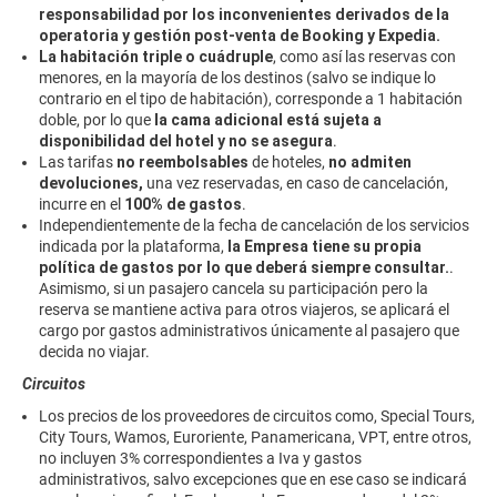
responsabilidad
por los inconvenientes derivados de la
operatoria y gestión post-venta de Booking y Expedia.
La habitación triple o cuádruple
, como así las reservas con
menores, en la mayoría de los destinos (salvo se indique lo
contrario en el tipo de habitación), corresponde a 1 habitación
doble, por lo que
la cama adicional está sujeta a
disponibilidad del hotel y no se asegura
.
Las tarifas
no reembolsables
de hoteles,
no admiten
devoluciones,
una vez reservadas, en caso de cancelación,
incurre en el
100% de gastos
.
Independientemente de la fecha de cancelación de los servicios
indicada por la plataforma,
la Empresa tiene su propia
política de gastos por lo que deberá siempre consultar.
.
Asimismo, si un pasajero cancela su participación pero la
reserva se mantiene activa para otros viajeros, se aplicará el
cargo por gastos administrativos únicamente al pasajero que
decida no viajar.
Circuitos
Los precios de los proveedores de circuitos como, Special Tours,
City Tours, Wamos, Euroriente, Panamericana, VPT, entre otros,
no incluyen 3% correspondientes a Iva y gastos
administrativos, salvo excepciones que en ese caso se indicará