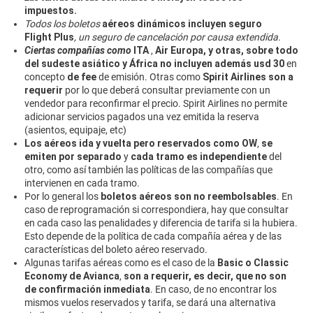
impuestos.
Todos los boletos
aéreos dinámicos incluyen seguro
Flight Plus
, un seguro de cancelación por causa extendida.
Ciertas compañías como
ITA
,
Air Europa, y otras, sobre todo
del sudeste asiático y África
no incluyen además usd 30
en
concepto
de fee
de emisión. Otras como
Spirit Airlines son a
requerir
por lo que deberá consultar previamente con un
vendedor para reconfirmar el precio. Spirit Airlines no permite
adicionar servicios pagados una vez emitida la reserva
(asientos, equipaje, etc)
Los aéreos ida y vuelta pero reservados como OW
,
se
emiten por separado
y
cada tramo es independiente
del
otro, como así también las políticas de las compañías que
intervienen en cada tramo.
Por lo general los
boletos aéreos son no reembolsables
. En
caso de reprogramación si correspondiera, hay que consultar
en cada caso las penalidades y diferencia de tarifa si la hubiera.
Esto depende de la política de cada compañía aérea y de las
características del boleto aéreo reservado.
Algunas tarifas aéreas como es el caso de la
Basic o Classic
Economy de Avianca
,
son a requerir, es decir, que no son
de confirmación inmediata
. En caso, de no encontrar los
mismos vuelos reservados y tarifa, se dará una alternativa