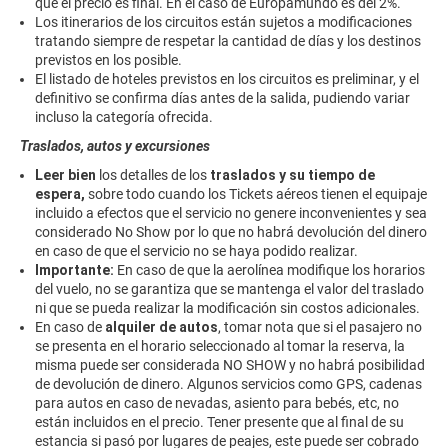
que el precio es final. En el caso de Europamundo es del 2%.
Los itinerarios de los circuitos están sujetos a modificaciones
tratando siempre de respetar la cantidad de días y los destinos
previstos en los posible.
El listado de hoteles previstos en los circuitos es preliminar, y el
definitivo se confirma días antes de la salida, pudiendo variar
incluso la categoría ofrecida.
Traslados, autos y excursiones
Leer bien
los detalles de los
traslados y su tiempo de
espera,
sobre todo cuando los Tickets aéreos tienen el equipaje
incluido a efectos que el servicio no genere inconvenientes y sea
considerado No Show por lo que no habrá devolución del dinero
en caso de que el servicio no se haya podido realizar.
Importante:
En caso de que la aerolínea modifique los horarios
del vuelo, no se garantiza que se mantenga el valor del traslado
ni que se pueda realizar la modificación sin costos adicionales.
En caso de
alquiler de autos
, tomar nota que si el pasajero no
se presenta en el horario seleccionado al tomar la reserva, la
misma puede ser considerada NO SHOW y no habrá posibilidad
de devolución de dinero. Algunos servicios como GPS, cadenas
para autos en caso de nevadas, asiento para bebés, etc, no
están incluidos en el precio. Tener presente que al final de su
estancia si pasó por lugares de peajes, este puede ser cobrado