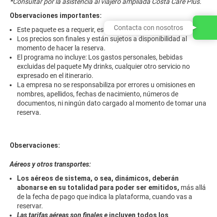
*Consultar por la asistencia al viajero ampliada Costa Care Plus.
Observaciones importantes:
Contacta con nosotros
Este paquete es a requerir, es decir, sujeto a disponibilidad.
Los precios son finales y están sujetos a disponibilidad al
momento de hacer la reserva.
El programa no incluye: Los gastos personales, bebidas
excluidas del paquete My drinks, cualquier otro servicio no
expresado en el itinerario.
La empresa no se responsabiliza por errores u omisiones en
nombres, apellidos, fechas de nacimiento, números de
documentos, ni ningún dato cargado al momento de tomar una
reserva.
Observaciones:
Aéreos y otros transportes:
Los aéreos de sistema, o sea, dinámicos, deberán
abonarse en su totalidad para poder ser emitidos,
más allá
de la fecha de pago que indica la plataforma, cuando vas a
reservar.
Las tarifas aéreas son finales e
incluyen todos los