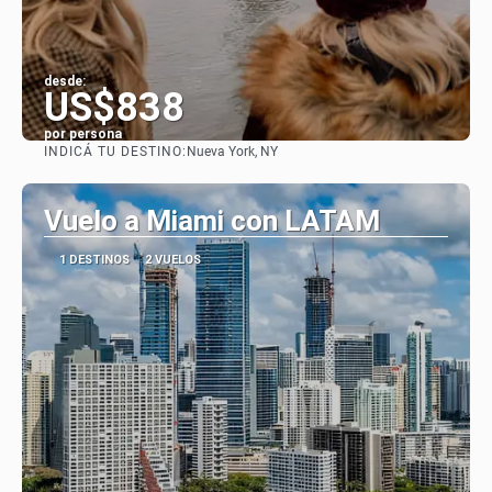
desde:
US$838
por persona
INDICÁ TU DESTINO:
Nueva York, NY
Ver
Vuelo a Miami con LATAM
1 DESTINOS
2 VUELOS