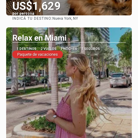
US$1,629
por persona
INDICÁ TU DESTINO:
Nueva York, NY
Ver
Relax en Miami
1 DESTINOS
2 VUELOS
7 NOCHES
1 SEGUROS
Paquete de vacaciones