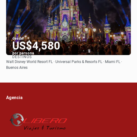
desde:
US$4,580
por persona
DESTINOS
Ver
Walt Disney World Resort FL · Universal Parks & Resorts FL · Miami FL ·
Buenos Aires
Agencia