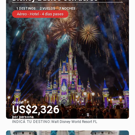
1 DESTINOS
2 VUELOS
7 NOCHES
Aéreo - Hotel - 4 días pases
desde:
US$2,326
por persona
INDICÁ TU DESTINO:
Walt Disney World Resort FL
Ver