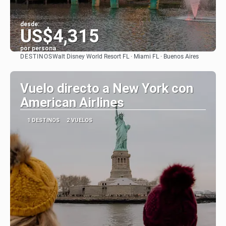
desde:
US$4,315
por persona
DESTINOS
Walt Disney World Resort FL · Miami FL · Buenos Aires
Ver
Vuelo directo a New York con
American Airlines
1 DESTINOS
2 VUELOS