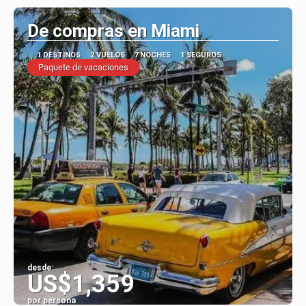
De compras en Miami
1 DESTINOS
2 VUELOS
7 NOCHES
1 SEGUROS
Paquete de vacaciones
desde:
US$1,359
por persona