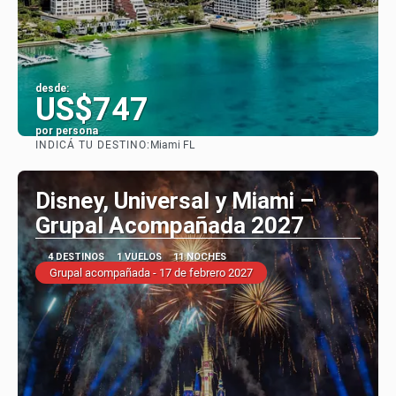
desde:
US$747
por persona
INDICÁ TU DESTINO:
Miami FL
Ver
Disney, Universal y Miami –
Grupal Acompañada 2027
4 DESTINOS
1 VUELOS
11 NOCHES
Grupal acompañada - 17 de febrero 2027