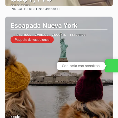
por persona
INDICÁ TU DESTINO:
Orlando FL
Ver
Escapada Nueva York
1 DESTINOS
2 VUELOS
7 NOCHES
1 SEGUROS
Paquete de vacaciones
Contacta con nosotros
desde: