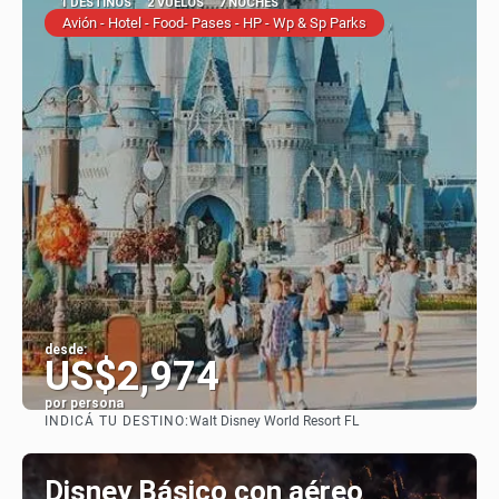
1 DESTINOS
2 VUELOS
7 NOCHES
Avión - Hotel - Food- Pases - HP - Wp & Sp Parks
desde:
US$2,974
por persona
INDICÁ TU DESTINO:
Walt Disney World Resort FL
Ver
Disney Básico con aéreo